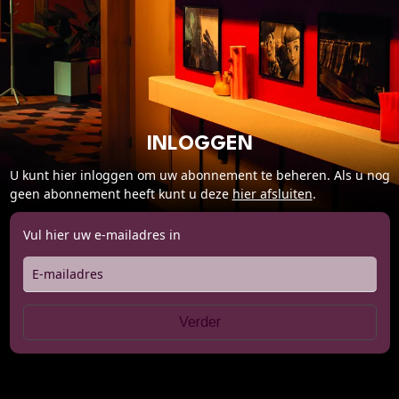
Cadeaukaart saldo
Abonnement cadeau geven
ONZE BIOSCOOP
Ons serviceconcept
INLOGGEN
Balkon en Loungebar
Eten en drinken
U kunt hier inloggen om uw abonnement te beheren. Als u nog
geen abonnement heeft kunt u deze
hier afsluiten
.
Vacatures
Vul hier uw e-mailadres in
PRAKTISCH
Openingstijden
E-mailadres
Contact
Verder
Tarieven
Parkeren en OV