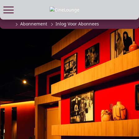
Abonnement
Inlog Voor Abonnees
FILMPROGRAMMA
Actueel filmaanbod
Aanmelden filmprogramma
Kinderfeestjes
Privébioscoop of zaalhuur
ABONNEMENT
Alle informatie
Abonnement afsluiten
Inlog voor abonnees
CADEAUTIPS
Cadeaukaart kopen