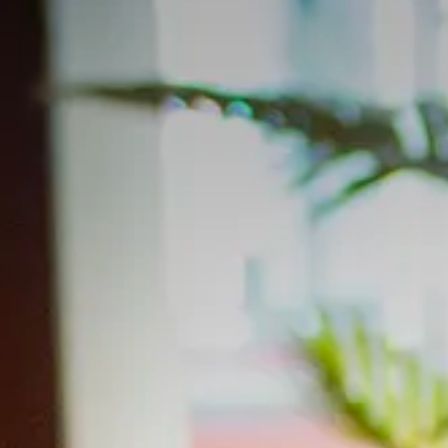
CADEAUTIPS
Cadeaukaart k
Cadeaukaart s
Abonnement c
geven
ONZE BIOSCO
Ons serviceco
Balkon en Lou
Eten en drinke
Vacatures
PRAKTISCH
Openingstijde
Contact