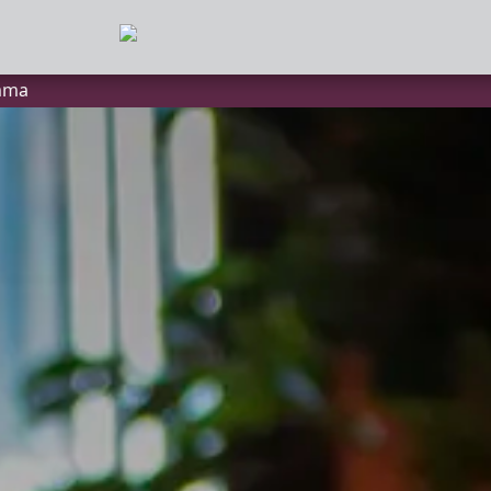
mma
MMA
anbod
a
of zaalhuur
sluiten
onnees