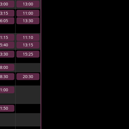
3:00
13:00
3:15
11:00
6:05
13:30
1:15
11:10
5:40
13:15
3:30
15:25
8:00
8:30
20:30
1:00
1:50