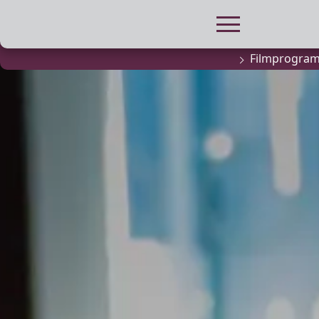
Filmprogra
FILMPROGRA
Actueel filma
Aanmelden
filmprogramm
Kinderfeestjes
Privébioscoop 
ABONNEMENT
Alle informatie
Abonnement af
Inlog voor ab