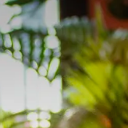
open
aldo
adeau
OP
ncept
ngebar
n
n