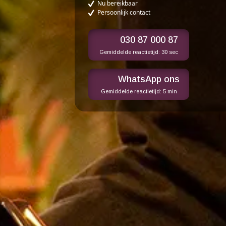
Nu bereikbaar
Persoonlijk contact
030 87 000 87
Gemiddelde reactietijd:
30 sec
WhatsApp ons
Gemiddelde reactietijd:
5 min