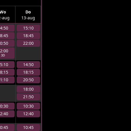
Wo
Do
2-aug
13-aug
4:50
15:10
8:45
18:45
0:50
22:00
2:00
5:10
14:50
8:15
18:15
1:10
20:50
18:00
21:50
0:30
10:30
2:40
12:40
0:45
10:45