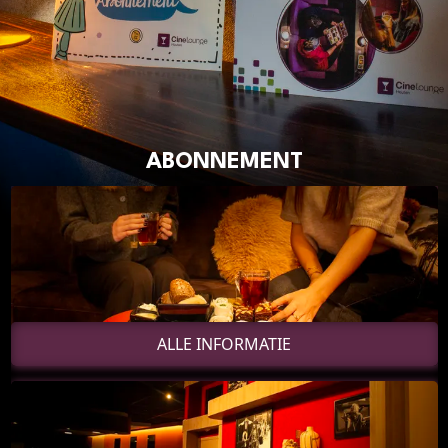
Cadeaukaart saldo
Abonnement cadeau geven
ONZE BIOSCOOP
Ons serviceconcept
ABONNEMENT
Balkon en Loungebar
Eten en drinken
Vacatures
PRAKTISCH
Openingstijden
Contact
ALLE INFORMATIE
Tarieven
Parkeren en OV