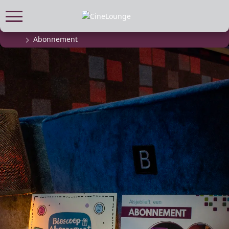
Abonnement
FILMPROGRAMMA
Actueel filmaanbod
Aanmelden filmprogramma
Kinderfeestjes
Privébioscoop of zaalhuur
ABONNEMENT
Alle informatie
Abonnement afsluiten
Inlog voor abonnees
CADEAUTIPS
Cadeaukaart kopen