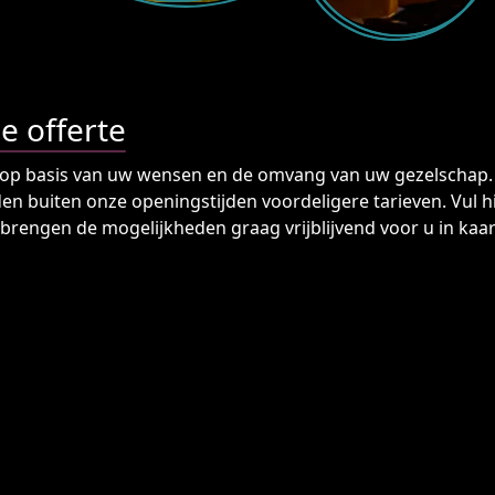
de offerte
t op basis van uw wensen en de omvang van uw gezelschap. O
den buiten onze openingstijden voordeligere tarieven. Vul 
brengen de mogelijkheden graag vrijblijvend voor u in kaar
rbij een aantal gelegenheden waarbij een privébioscoopzaal
t
-
Van een indrukwekkende bedrijfspresentatie tot een sfeer
al tot uw beschikking, legt u de basis voor gegarandeerd 