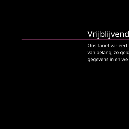
Vrijblijven
Ons tarief varieer
van belang, zo gel
gegevens in en we 
Inspiratie
Ter inspiratie hie
Zakelijk evenemen
Met een bioscoopza