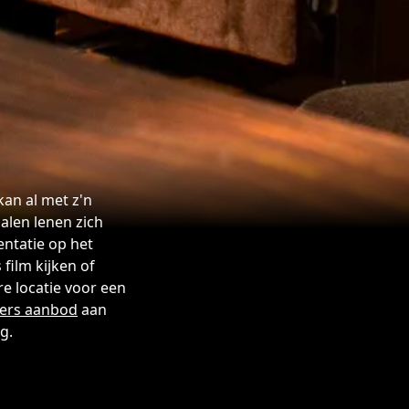
kan al met z'n
alen lenen zich
entatie op het
film kijken of
e locatie voor een
vers aanbod
aan
g.