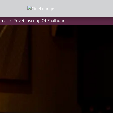
mma
Privebioscoop Of Zaalhuur
MMA
anbod
a
of zaalhuur
sluiten
onnees