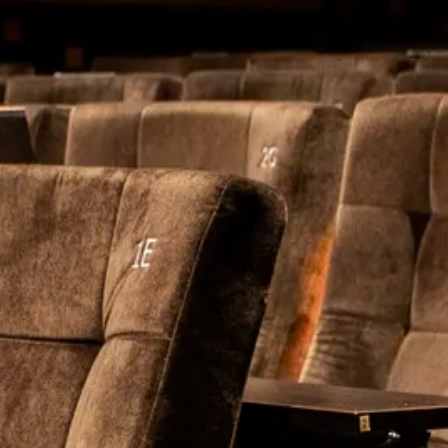
open
aldo
adeau
OP
ncept
ngebar
n
n