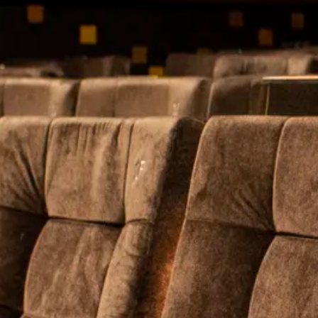
CADEAUTIPS
Cadeaukaart k
Cadeaukaart s
Abonnement c
geven
ONZE BIOSCO
Ons serviceco
Balkon en Lou
Eten en drinke
Vacatures
PRAKTISCH
Openingstijde
Contact