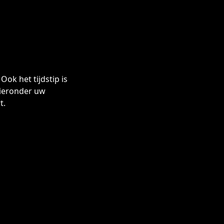
ok het tijdstip is
hieronder uw
t.
 goed van pas komt:
vol bedrijfsuitje.
succes.