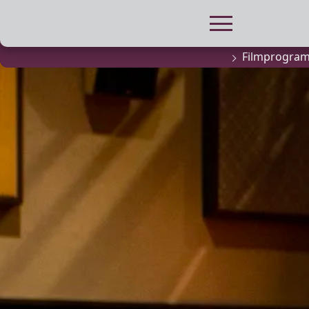
Filmprogra
FILMPROGRA
Actueel filma
Aanmelden
filmprogramm
Kinderfeestjes
Privébioscoop 
ABONNEMENT
Alle informatie
Abonnement af
Inlog voor ab