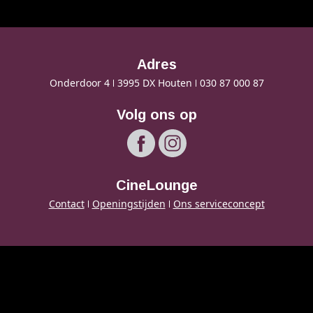
Cadeaukaart saldo
Abonnement cadeau geven
Adres
ONZE BIOSCOOP
Onderdoor 4
3995 DX Houten
030 87 000 87
Ons serviceconcept
Volg ons op
Balkon en Loungebar
Eten en drinken
Vacatures
CineLounge
PRAKTISCH
Contact
Openingstijden
Ons serviceconcept
Openingstijden
Contact
Tarieven
Parkeren en OV