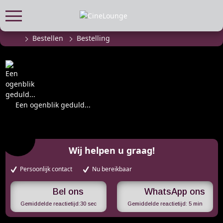
Bestellen
Bestelling
FILMPROGRAMMA
Actueel filmaanbod
Aanmelden filmprogramma
Kinderfeestjes
Een ogenblik geduld...
Privébioscoop of zaalhuur
ABONNEMENT
Alle informatie
Wij helpen u graag!
Abonnement afsluiten
Persoonlijk contact
Nu bereikbaar
Inlog voor abonnees
WhatsApp ons
CADEAUTIPS
Gemiddelde reactietijd:
30 sec
Gemiddelde reactietijd:
5 min
Cadeaukaart kopen