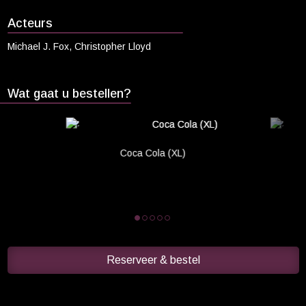
Cadeaukaart saldo
Acteurs
Abonnement cadeau geven
Michael J. Fox, Christopher Lloyd
ONZE BIOSCOOP
Ons serviceconcept
Wat gaat u bestellen?
Balkon en Loungebar
Eten en drinken
Vacatures
Coca Cola (XL)
PRAKTISCH
Openingstijden
Contact
Tarieven
Reserveer & bestel
Parkeren en OV