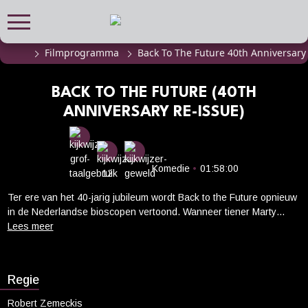
Filmprogramma
Back To The Future 40th Anniversary
FILMPROGRAMMA
Actueel filmaanbod
BACK TO THE FUTURE (40TH
Aanmelden filmprogramma
ANNIVERSARY RE-ISSUE)
Kinderfeestjes
Privébioscoop of zaalhuur
Komedie
•
01:58:00
ABONNEMENT
Ter ere van het 40-jarig jubileum wordt Back to the Future opnieuw
Alle informatie
in de Nederlandse bioscopen vertoond. Wanneer tiener Marty
Abonnement afsluiten
McFly per ongeluk terug in de tijd reist naar het jaar 1955 met een
futuristische DeLorean gebouwd door de excentrieke Dr. Emmett
Inlog voor abonnees
Brown, verstoort hij onbedoeld de eerste ontmoeting van zijn
ouders. Om zijn eigen bestaan veilig te stellen, moet Marty ervoor
Regie
CADEAUTIPS
zorgen dat zijn ouders verliefd worden, terwijl hij tegelijkertijd een
manier zoekt om terug te keren naar 1985.
Cadeaukaart kopen
Robert Zemeckis