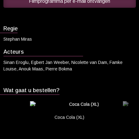
Rico verzwijgt hun faillissement om Samantha te beschermen, wat
Filmprogramma per e-mail ontvangen
Cadeaukaart saldo
een onmogelijke opgave lijkt, want het geld vliegt er sneller uit dan
Rico het kan binnenhalen. Hij belandt in hilarische situaties op
Abonnement cadeau geven
zoek naar oplossingen, geholpen door zijn buurman Maurice
(Egbert-Jan Weeber). Zal het Rico lukken om zijn gezin te redden?
Regie
ONZE BIOSCOOP
Stephan Miras
Ons serviceconcept
Balkon en Loungebar
Acteurs
Eten en drinken
Sinan Eroglu, Egbert Jan Weeber, Nicolette van Dam, Famke
Louise, Anouk Maas, Pierre Bokma
Vacatures
PRAKTISCH
Wat gaat u bestellen?
Openingstijden
Contact
Tarieven
Coca Cola (XL)
Parkeren en OV