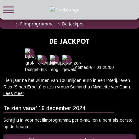
Filmprogramma
De Jackpot
FILMPROGRAMMA
Actueel filmaanbod
DE JACKPOT
Aanmelden filmprogramma
Kinderfeestjes
Privébioscoop of zaalhuur
Komedie
•
01:28:00
Tien jaar na het winnen van 100 miljoen euro in een loterij, leven
ABONNEMENT
Rico (Sinan Eroglu) en zijn vrouw Samantha (Nicolette van Dam)
Alle informatie
een heerlijk luxe leven met hun zoontje. Niets is meer zoals het
was, van hun huis tot hun uiterlijk. Maar dan spat hun droom uiteen
Abonnement afsluiten
wanneer alle creditcards geweigerd worden en Rico beseft dat ze
Te zien vanaf 19 december 2024
Inlog voor abonnees
al het geld hebben opgemaakt. Rico wil Samantha de waarheid
vertellen, maar ze onthult dat ze zwanger is van hun tweede kind.
Schrijf u in voor het filmprogramma per e-mail en u bent als eerste
CADEAUTIPS
Door Samantha's plastische chirurgie is de zwangerschap risicovol
op de hoogte.
en de dokter waarschuwt dat sterke emoties fataal kunnen zijn.
Cadeaukaart kopen