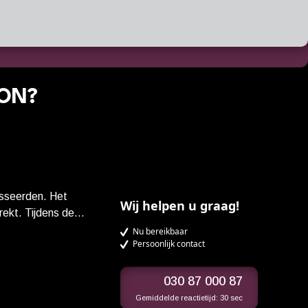
 ON?
esseerden. Het
Wij helpen u graag!
rekt. Tijdens de
elijk stilletjes
Nu bereikbaar
Persoonlijk contact
n dreigende
aura Dern) wordt
om te leren omgaan
030 87 000 87
Gemiddelde reactietijd:
30 sec