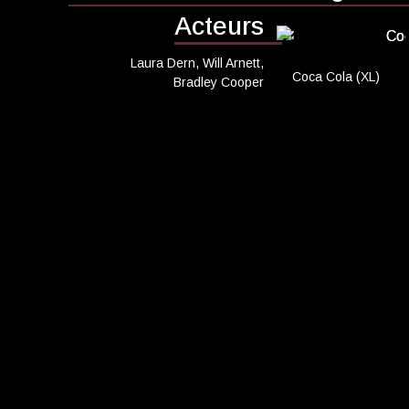
CADEAUTIPS
Acteurs
Cadeaukaart k
Laura Dern, Will Arnett,
Cadeaukaart s
Coca Cola (XL)
Bradley Cooper
Abonnement c
geven
ONZE BIOSCO
Ons serviceco
Balkon en Lou
Eten en drinke
Vacatures
PRAKTISCH
Openingstijde
Contact