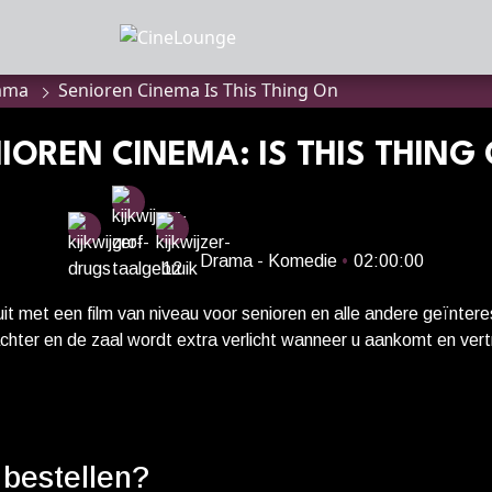
mma
Senioren Cinema Is This Thing On
MMA
anbod
IOREN CINEMA: IS THIS THING
a
Drama - Komedie
•
02:00:00
of zaalhuur
it met een film van niveau voor senioren en alle andere geïnter
hter en de zaal wordt extra verlicht wanneer u aankomt en vert
telling serveren we een traktatie van het huis. --- Terwijl hun huw
ex (Will Arnett) geconfronteerd met de middelbare leeftijd en ee
sluiten
 een nieuw doel in de New Yorkse comedywereld, terwijl Tess (L
e offers die ze heeft gebracht voor hun gezin. Dit dwingt hen 
onnees
 bestellen?
identiteit en de vraag of liefde een nieuwe vorm kan aannemen.