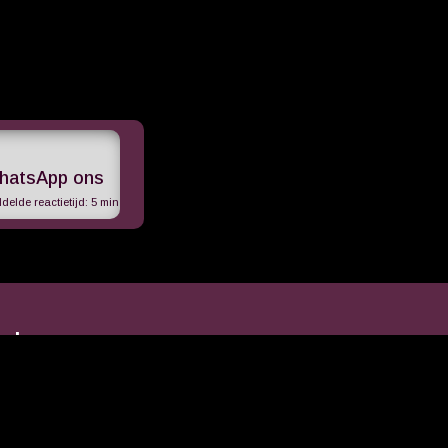
hatsApp ons
elde reactietijd:
5 min
neLounge
Contact
ningstijden
erviceconcept