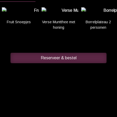
open
aldo
Fruit Snoepjes
Verse Muntthee met
Borrelplateau 2
honing
personen
adeau
OP
Reserveer & bestel
ncept
ngebar
n
n