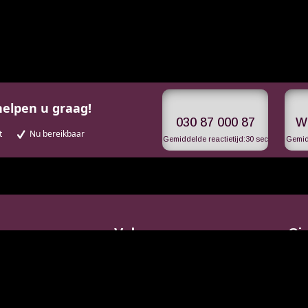
V
helpen u graag!
030 87 000 87
W
t
Nu bereikbaar
Gemiddelde reactietijd:
30 sec
Gemidd
Volg ons op
Ci
r 4
uten
Ope
 87
Ons s