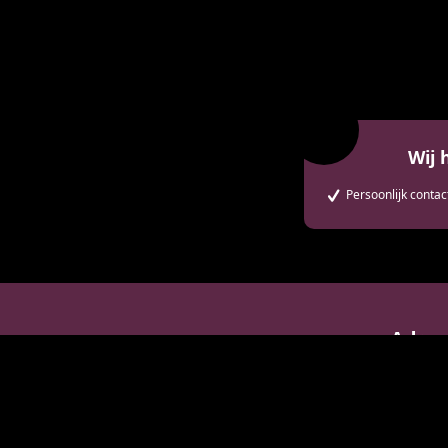
Tarieven
Parkeren en O
Wij 
Persoonlijk contac
Adres
Onderdoo
3995 DX Ho
030 87 000